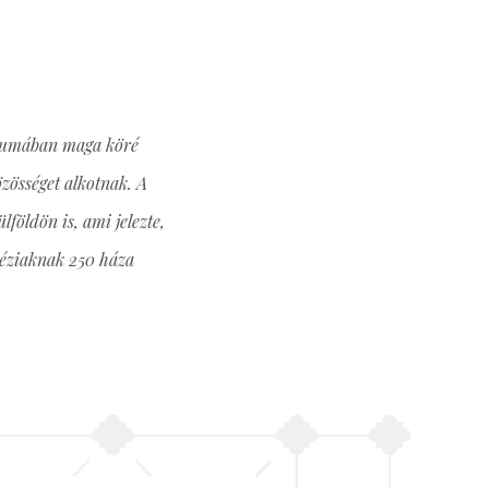
riumában maga köré
özösséget alkotnak. A
lföldön is, ami jelezte,
aléziaknak 250 háza