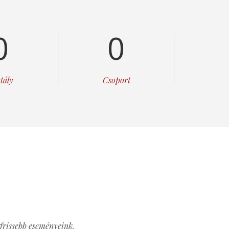
0
0
tály
Csoport
frissebb eseményeink.