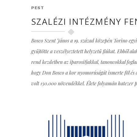
PEST
SZALÉZI INTÉZMÉNY F
Bosco Szent János a 19. század közepén Torino eg
gyűjtötte a veszélyeztetett helyzetű fiúkat. Ebből al
rend kezdetben az iparosifjakkal, tanoncokkal foglalk
hogy Don Bosco a kor nyomorúságát ismerte föl és a
volt 130.000 növendékkel. Élete folyamán hatezer pap