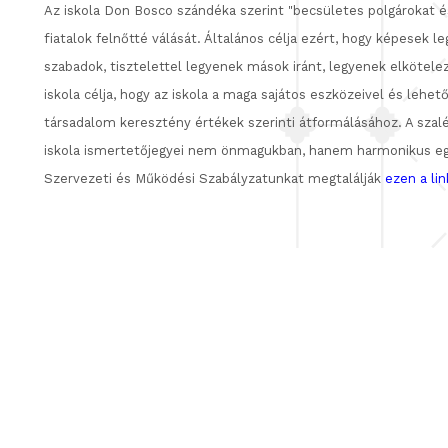
Az iskola Don Bosco szándéka szerint "becsületes polgárokat és
fiatalok felnőtté válását. Általános célja ezért, hogy képesek 
szabadok, tisztelettel legyenek mások iránt, legyenek elkötele
iskola célja, hogy az iskola a maga sajátos eszközeivel és lehet
társadalom keresztény értékek szerinti átformálásához. A szalézi
iskola ismertetőjegyei nem önmagukban, hanem harmonikus egys
Szervezeti és Működési Szabályzatunkat megtalálják
ezen a lin