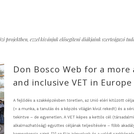
i projektben, ezzel kívánjuk elősegíteni diákjaink szerteágazó tudás
Don Bosco Web for a more 
and inclusive VET in Europe
A fejlődés a szakképzésben töretlen, az Unió eléri kitűzött cél
(= a munka, a tanulás és a képzés világán kívül rekedt) és a sér
tekintve – de egyenetlen. A VET képes a kettős cél (társadalm
alkalmazhatóság) együttes céljának teljesítésére – főbb akadály
kompetencia-szint, [2] az EUs irányelvek és a valódi szakképzé