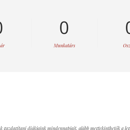
0
0
ár
Munkatárs
Osz
 gazdagítani diákjaink mindennapjait, alább megtekinthetők a leg