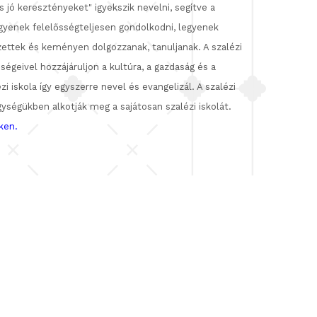
 jó keresztényeket" igyekszik nevelni, segítve a
legyenek felelősségteljesen gondolkodni, legyenek
zettek és keményen dolgozzanak, tanuljanak. A szalézi
őségeivel hozzájáruljon a kultúra, a gazdaság és a
 iskola így egyszerre nevel és evangelizál. A szalézi
égükben alkotják meg a sajátosan szalézi iskolát.
ken.