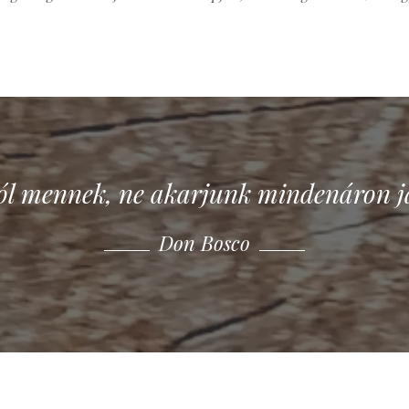
jól mennek, ne akarjunk mindenáron ja
Don Bosco
Don Bosco
Don Bosco