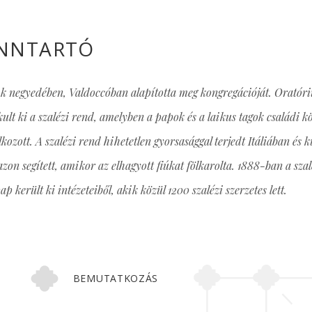
ENNTARTÓ
yik negyedében, Valdoccóban alapította meg kongregációját. Orató
akult ki a szalézi rend, amelyben a papok és a laikus tagok családi k
ozott. A szalézi rend hihetetlen gyorsasággal terjedt Itáliában és kü
zon segített, amikor az elhagyott fiúkat fölkarolta. 1888-ban a sz
 került ki intézeteiből, akik közül 1200 szalézi szerzetes lett.
BEMUTATKOZÁS