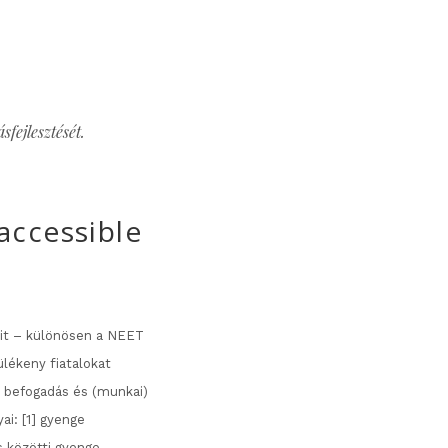
fejlesztését.
accessible
jait – különösen a NEET
ülékeny fiatalokat
i befogadás és (munkai)
ai: [1] gyenge
s közötti gyenge