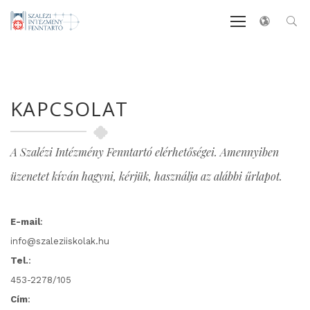
KAPCSOLAT
A Szalézi Intézmény Fenntartó elérhetőségei. Amennyiben
üzenetet kíván hagyni, kérjük, használja az alábbi űrlapot.
E-mail
:
info@szaleziiskolak.hu
Tel.
:
453-2278/105
Cím
: