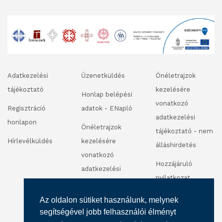
Adatkezelési
Üzenetküldés
Önéletrajzok
tájékoztató
kezelésére
Honlap belépési
vonatkozó
Regisztráció
adatok - ENapló
adatkezelési
honlapon
Önéletrajzok
tájékoztató - nem
Hírlevélküldés
kezelésére
álláshirdetés
vonatkozó
Hozzájáruló
adatkezelési
nyilatkozat
tájékoztató -
fénykép és
álláshirdetés
Az oldalon sütiket használunk, melynek
videofelvétel
segítségével jobb felhasználói élményt
készítéséhez