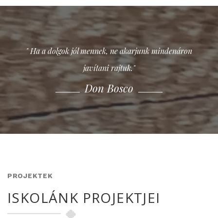
" Ha a dolgok jól mennek, ne akarjunk mindenáron
javítani rajtuk."
Don Bosco
Don Bosco
Don Bosco
PROJEKTEK
ISKOLÁNK PROJEKTJEI