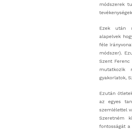
módszerek tud
tevékenységek
Ezek után m
alapelvek hog
féle irányvon
módszer). Ezu
Szent Ferenc
mutatkozik 
gyakorlatok, Sz
Ezután ötlete
az egyes tan
szemlélettel v
Szeretném ki
fontosságát a