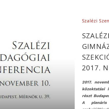
Szalézi Sze
SZALÉZ
GIMNÁ
SZEKCI
2017. 
2017. novemb
közoktatási 
részt Budape
A plenáris