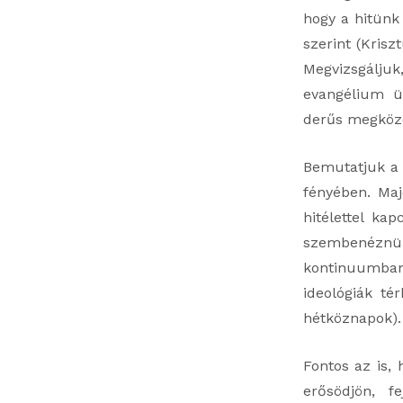
hogy a hitün
szerint (Krisz
Megvizsgáljuk
evangélium ü
derűs megköze
Bemutatjuk a 
fényében. Maj
hitélettel ka
szembenéznünk
kontinuumba
ideológiák tér
hétköznapok).
Fontos az is,
erősödjön, f