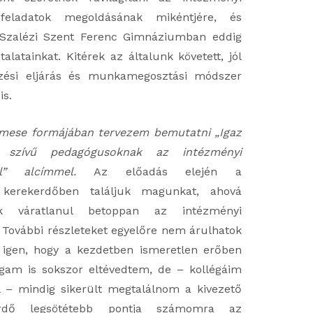
 feladatok megoldásának mikéntjére, és
zalézi Szent Ferenc Gimnáziumban eddig
talatainkat. Kitérek az általunk követett, jól
ezési eljárás és munkamegosztási módszer
is.
mese formájában tervezem bemutatni „Igaz
 szívű pedagógusoknak az intézményi
ől” alcímmel.
Az előadás elején a
 kerekerdőben találjuk magunkat, ahová
k váratlanul betoppan az intézményi
További részleteket egyelőre nem árulhatok
 igen, hogy a kezdetben ismeretlen erőben
gam is sokszor eltévedtem, de – kollégáim
 – mindig sikerült megtalálnom a kivezető
rdő legsötétebb pontja számomra az