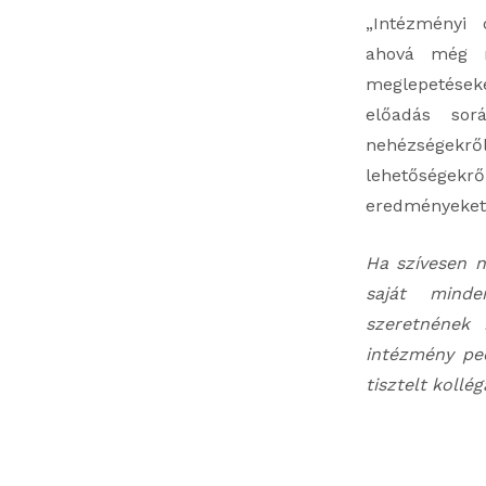
„Intézményi 
ahová még m
meglepetéseke
előadás sor
nehézségek
lehetőségekr
eredményeket 
Ha szívesen 
saját minde
szeretnének 
intézmény pe
tisztelt kollég