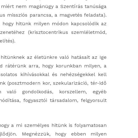
k miért nem magánügy a Szentírás tanúsága
tus missziós parancsa, a magvetés feladata).
, hogy hitünk milyen módon kapcsolódik az
zenetéhez (krisztocentrikus szemléletmód,
lítés).
hitünknek az életünkre való hatásait az Ige
d rátérünk arra, hogy korunkban milyen, a
pcsolatos kihívásokkal és nehézségekkel kell
 (posztmodern kor, szekularizáció, tér-idő
n való gondolkodás, korszellem, egyéb
hódítása, fogyasztói társadalom, felgyorsult
 hogy a mi személyes hitünk is folyamatosan
ejlődjön. Megnézzük, hogy ebben milyen