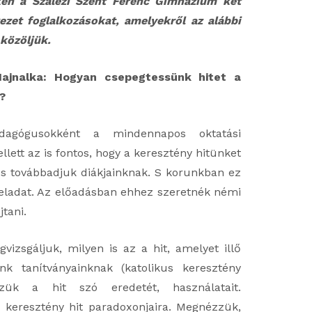
ken a Szalézi Szent Ferenc Gimnázium két
zet foglalkozásokat, amelyekről az alábbi
 közöljük.
Hajnalka: Hogyan csepegtessünk hitet a
a?
edagógusokként a mindennapos oktatási
llett az is fontos, hogy a keresztény hitünket
 továbbadjuk diákjainknak. S korunkban ez
ladat. Az előadásban ehhez szeretnék némi
jtani.
vizsgáljuk, milyen is az a hit, amelyet illő
nk tanítványainknak (katolikus keresztény
zzük a hit szó eredetét, használatait.
a keresztény hit paradoxonjaira. Megnézzük,