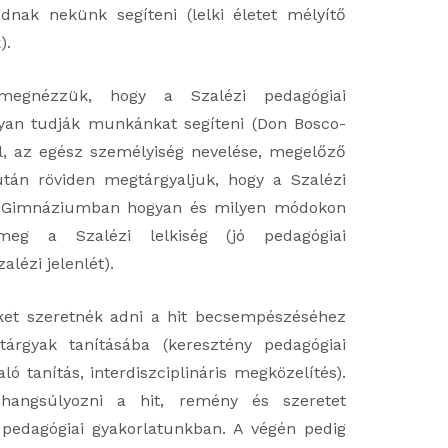
nak nekünk segíteni (lelki életet mélyítő
).
egnézzük, hogy a Szalézi pedagógiai
yan tudják munkánkat segíteni (Don Bosco-
al, az egész személyiség nevelése, megelőző
tán röviden megtárgyaljuk, hogy a Szalézi
 Gimnáziumban hogyan és milyen módokon
meg a Szalézi lelkiség (jó pedagógiai
alézi jelenlét).
ket szeretnék adni a hit becsempészéséhez
tárgyak tanításába (keresztény pedagógiai
aló tanítás, interdiszciplináris megközelítés).
hangsúlyozni a hit, remény és szeretet
 pedagógiai gyakorlatunkban. A végén pedig