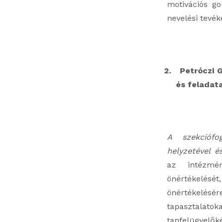
motivációs go
nevelési tevé
2.
Petróczi 
és feladata
A szekciófo
helyzetével és
az intézmé
önértékelésé
önértékelésér
tapasztalato
tanfelügyelő