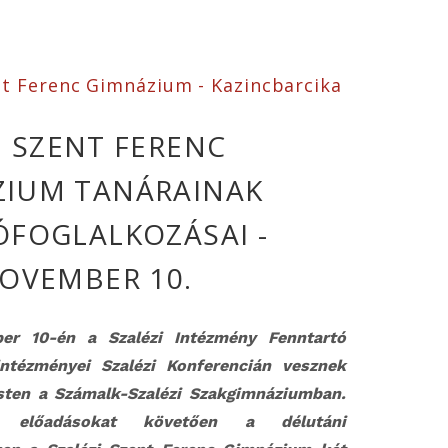
nt Ferenc Gimnázium - Kazincbarcika
I SZENT FERENC
ZIUM TANÁRAINAK
ÓFOGLALKOZÁSAI -
NOVEMBER 10.
er 10-én a Szalézi Intézmény Fenntartó
intézményei Szalézi Konferencián vesznek
sten a Számalk-Szalézi Szakgimnáziumban.
 előadásokat követően a délutáni