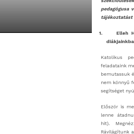
szekcióülése
pedagógusa ve
tájékoztatást
1.
Elleh 
diákjainkb
Katolikus p
feladataink me
bemutassuk és
nem könnyű fe
segítséget nyú
Először is meg
lenne átadnu
hit). Megné
Rávilágítunk 