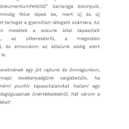
dokumentumfeltöltő” barlangja bizonyult,
indig félve lépek be, mert új és új
t tartogat a gyanútlan látogató számára. Az
án mesélek a sokunk által tapasztalt
ről, az útkeresésről, a megoldási
ől, és elmondom az általunk eddig elért
is.
nevetnének egy jót rajtunk és önmagunkon,
nnapi tevékenységünk vargabetűin, ha
némi pozitív tapasztalatokat hallani egy
dagógusainak önértékeléséről, hát várom a
ákat!