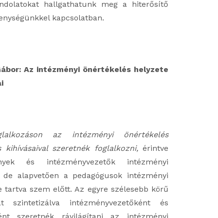
ndolatokat hallgathatunk meg a hiterősítő
kenységünkkel kapcsolatban.
Gábor: Az intézményi önértékelés helyzete
i
glalkozáson az intézményi önértékelés
 kihívásaival szeretnék foglalkozni,
érintve
nyek és intézményvezetők intézményi
t, de alapvetően a pedagógusok intézményi
e tartva szem előtt. Az egyre szélesebb körű
kat szintetizálva intézményvezetőként és
ként szeretnék rávilágítani az intézményi