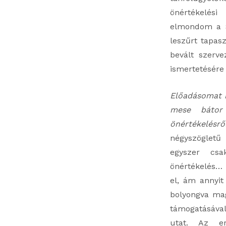
önértékelési
elmondom a S
leszűrt tapasz
bevált szerv
ismertetésére 
Előadásomat 
mese bátor
önértékelésr
négyszögletű
egyszer csa
önértékelés… 
el, ám annyit
bolyongva ma
támogatásával
utat. Az e