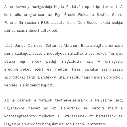
A rendezvény házigazdája Hajdú B. István sportriporter volt. A
kulturális programban az Egri Érseki Fiúkar, a Szalézi Szent
Ferenc Gimnázium RSG csapata, és a Don Bosco Iskola diákjai
színvonalas műsort adtak elő.
Lázár János, Demeter Zoltán és Ábrahám Béla átvágta a nemzeti
színű szalagot, ezzel ünnepélyesen átadták a csarnokot, Ternyák
Csaba egri érsek pedig megáldotta azt. A kimagasló
eredményeket elért és méltán híres barcikai származású
sportolókat tárgyi ajándékkal jutalmazták, majd minden protokoll
vendég is ajándékot kapott.
Az új csarnok a fiatalok testnevelésóráink a helyszíne lesz,
ugyanakkor helyet ad az élsportnak és betölti majd a
közösségteremtő funkciót is. Szülessenek itt barátságok és
legyen jelen a vidám hangulat és Don Bosco-i életérzés!