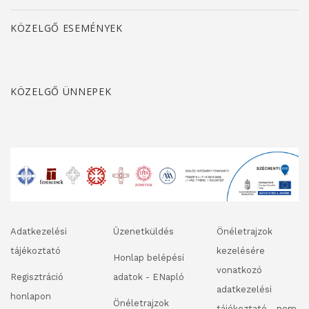
KÖZELGŐ ESEMÉNYEK
KÖZELGŐ ÜNNEPEK
Adatkezelési
Üzenetküldés
Önéletrajzok
tájékoztató
kezelésére
Honlap belépési
vonatkozó
Regisztráció
adatok - ENapló
adatkezelési
honlapon
Önéletrajzok
tájékoztató - nem