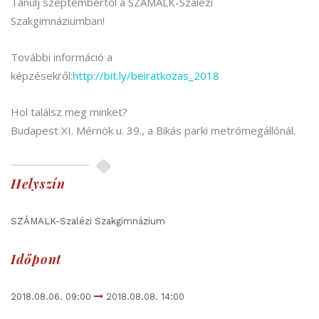
Tanulj szeptembertől a SZÁMALK-Szalézi
Szakgimnáziumban!
További információ a
képzésekről:
http://bit.ly/beiratkozas_2018
Hol találsz meg minket?
Budapest XI. Mérnök u. 39., a Bikás parki metrómegállónál.
Helyszín
SZÁMALK-Szalézi Szakgimnázium
Időpont
2018.08.06. 09:00
2018.08.08. 14:00