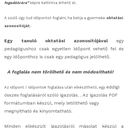
fogadóórára”
képre kattintva érhető el.
A szülő úgy tud időpontot foglalni, ha beírja a gyermeke
oktatási
azonosítóját.
Egy tanuló oktatási azonosítójával
egy
pedagógushoz csak egyetlen időpont vehető fel és
egy időponthoz is csak egy pedagógus jelölhető.
A foglalás nem törölhető és nem módosítható!
eddigi
Az időpont / időpontok foglalása után elkészíthető, egy
összes foglalásáról szóló igazolás. . Az igazolás PDF
formátumban készül, mely letölthető vagy
megnyitható és kinyomtatható.
Minden elkészült igazolásról másolat készül a