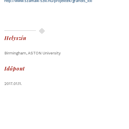
http://www.szamalk-szki.hu/projektek/grandis_xxi
Helyszín
Birmingham, ASTON University
Időpont
2017.01.11.