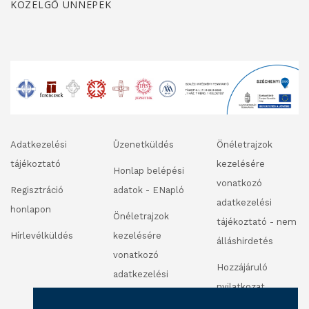
KÖZELGŐ ÜNNEPEK
Adatkezelési
Üzenetküldés
Önéletrajzok
tájékoztató
kezelésére
Honlap belépési
vonatkozó
Regisztráció
adatok - ENapló
adatkezelési
honlapon
Önéletrajzok
tájékoztató - nem
Hírlevélküldés
kezelésére
álláshirdetés
vonatkozó
Hozzájáruló
adatkezelési
nyilatkozat
tájékoztató -
fénykép és