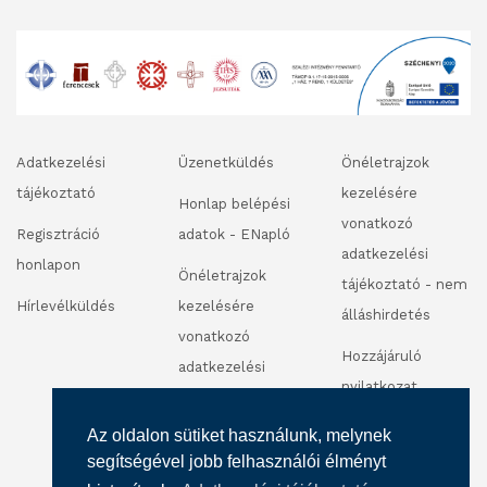
Adatkezelési
Üzenetküldés
Önéletrajzok
tájékoztató
kezelésére
Honlap belépési
vonatkozó
Regisztráció
adatok - ENapló
adatkezelési
honlapon
Önéletrajzok
tájékoztató - nem
Hírlevélküldés
kezelésére
álláshirdetés
vonatkozó
Hozzájáruló
adatkezelési
nyilatkozat
tájékoztató -
fénykép és
álláshirdetés
Az oldalon sütiket használunk, melynek
videofelvétel
segítségével jobb felhasználói élményt
készítéséhez